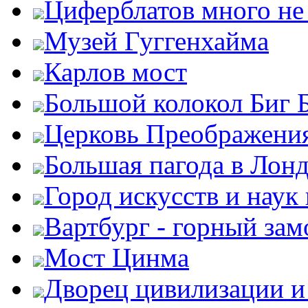
Циферблатов много не
Музей Гуггенхайма
Карлов мост
Большой колокол Биг 
Церковь Преображени
Большая пагода в Лон
Город искусств и наук
Вартбург - горный зам
Мост Цинма
Дворец цивилизации и