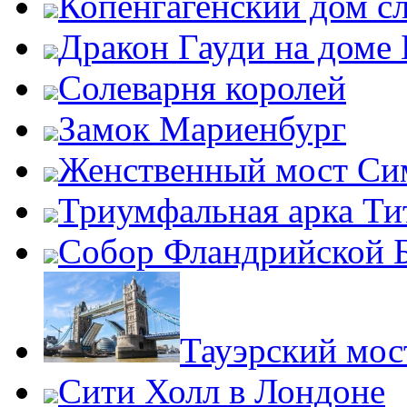
Копенгагенский дом с
Дракон Гауди на доме 
Солеварня королей
Замок Мариенбург
Женственный мост Си
Триумфальная арка Ти
Собор Фландрийской 
Тауэрский мос
Сити Холл в Лондоне