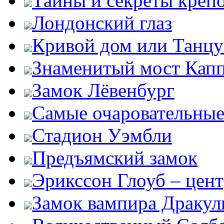
Тайны и секреты креп
Лондонский глаз
Кривой дом или Танц
Знаменитый мост Кап
Замок Лёвенбург
Самые очаровательные
Стадион Уэмбли
Предъямский замок
Эрикссон Глоуб – цент
Замок вампира Драку