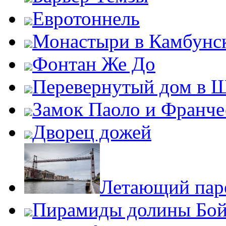
Евротоннель
Монастыри в Камбунск
Фонтан Же До
Перевернутый дом в 
Замок Паоло и Франче
Дворец дожей
Летающий пар
Пирамиды долины Бо