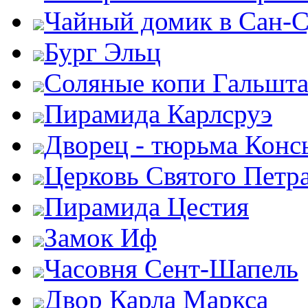
Чайный домик в Сан-
Бург Эльц
Соляные копи Гальшта
Пирамида Карлсруэ
Дворец - тюрьма Конс
Церковь Святого Петр
Пирамида Цестия
Замок Иф
Часовня Сент-Шапель
Двор Карла Маркса