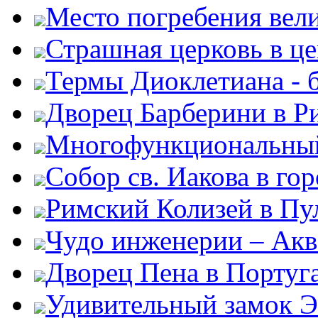
Место погребения вел
Страшная церковь в ц
Термы Диоклетиана - 
Дворец Барберини в Р
Многофункциональный
Собор св. Иакова в го
Римский Колизей в Пу
Чудо инженерии – Акв
Дворец Пена в Португ
Удивительный замок Э