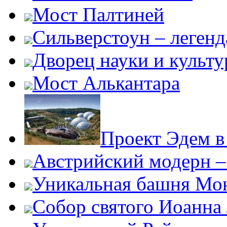
Мост Палтиней
Сильверстоун – леген
Дворец науки и культ
Мост Алькантара
Проект Эдем в
Австрийский модерн –
Уникальная башня Мо
Собор святого Иоанна