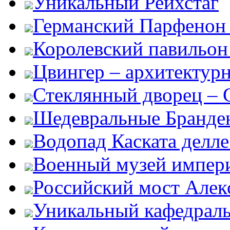
Уникальный Рейхстаг
Германский Парфенон 
Королевский павильон
Цвингер – архитектур
Стеклянный дворец – G
Шедевральные Бранден
Водопад Каската делл
Военный музей импер
Российский мост Алекс
Уникальный кафедрал