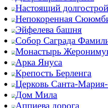
Настоящий долгострой
Непокоренная Сююмб
Эйфелева башня
Собор Саграда Фамил
Монастырь Жероним
Арка Януса
Крепость Берленга
Церковь Санта-Мария
Дом Мила
Аппиева дорога