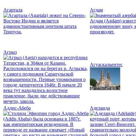
Агартала
Агдам
Агрыз
Агуаскальентес
Аддис-Абеба
Аделаида