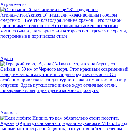
Агридженто
Адана
Аджмер