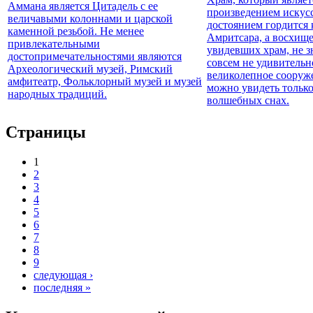
Страницы
1
2
3
4
5
6
7
8
9
следующая ›
последняя »