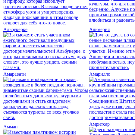
Альбукерке
Альмерия
Амаравати
Амарилло
Амритсар
Амман