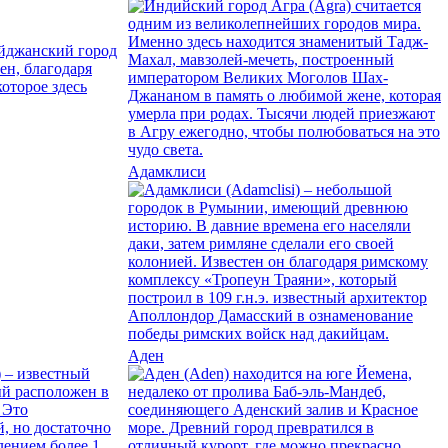
Адамклиси
Аден