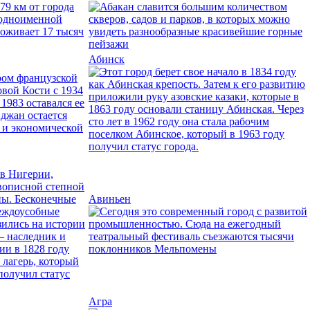
Абинск
Авиньен
Агра