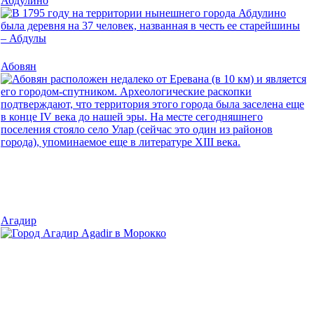
Абдулино
Абовян
Агадир