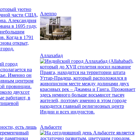
Алеппо
Аллахабад
Альбасете