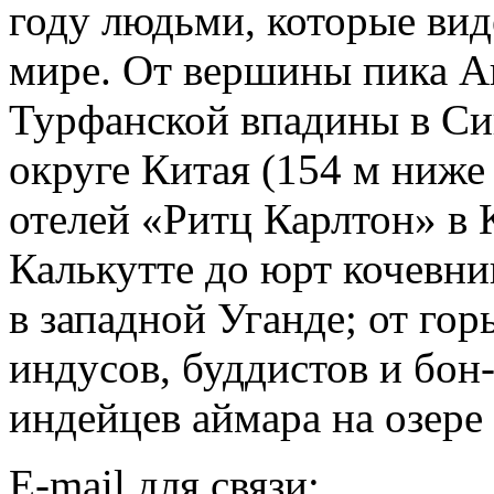
году людьми, которые вид
мире. От вершины пика Ак
Турфанской впадины в С
округе Китая (154 м ниже
отелей «Ритц Карлтон» в 
Калькутте до юрт кочевн
в западной Уганде; от го
индусов, буддистов и бон
индейцев аймара на озере
Е-mail для связи: