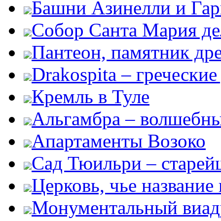
Башни Азинелли и Гар
Собор Санта Мария де
Пантеон, памятник дре
Drakospita – гречески
Кремль в Туле
Альгамбра – волшебны
Апартаменты Возоко
Сад Тюильри – старей
Церковь, чье название
Монументальный виа