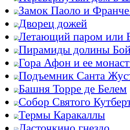
Замок Паоло и Франче
Дворец дожей
Летающий паром или 
Пирамиды долины Бо
Гора Афон и ее монас
Подъемник Санта Жус
Башня Торре де Белем
Собор Святого Кутбер
Термы Каракаллы
Ласточкино гнездо