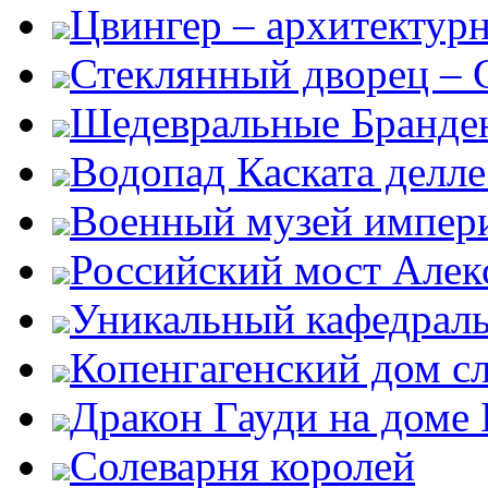
Цвингер – архитектур
Стеклянный дворец – G
Шедевральные Бранден
Водопад Каската делл
Военный музей импер
Российский мост Алекс
Уникальный кафедрал
Копенгагенский дом с
Дракон Гауди на доме 
Солеварня королей