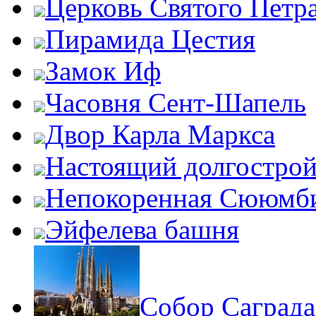
Церковь Святого Петр
Пирамида Цестия
Замок Иф
Часовня Сент-Шапель
Двор Карла Маркса
Настоящий долгострой
Непокоренная Сююмб
Эйфелева башня
Собор Саград