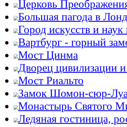
Церковь Преображени
Большая пагода в Лон
Город искусств и наук
Вартбург - горный зам
Мост Цинма
Дворец цивилизации и
Мост Риальто
Замок Шомон-сюр-Лу
Монастырь Святого М
Ледяная гостиница, ро