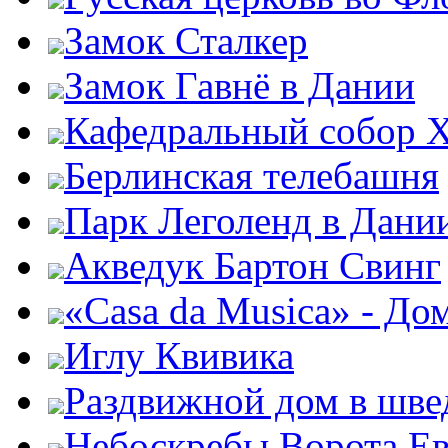
Замок Сталкер
Замок Гавнё в Дании
Кафедральный собор Х
Берлинская телебашня
Парк Леголенд в Дани
Акведук Бартон Свинг
«Casa da Musica» - До
Иглу Квивика
Раздвижной дом в шве
Небоскребы Ворота Е