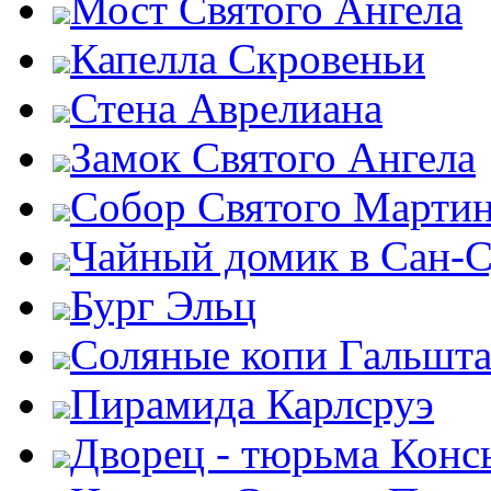
Мост Святого Ангела
Капелла Скровеньи
Стена Аврелиана
Замок Святого Ангела
Собор Святого Марти
Чайный домик в Сан-
Бург Эльц
Соляные копи Гальшта
Пирамида Карлсруэ
Дворец - тюрьма Конс