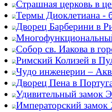
Страшная церковь в ц
Термы Диоклетиана - 
Дворец Барберини в Р
Многофункциональный
Собор св. Иакова в го
Римский Колизей в Пу
Чудо инженерии – Акв
Дворец Пена в Португ
Удивительный замок Э
Императорский замок