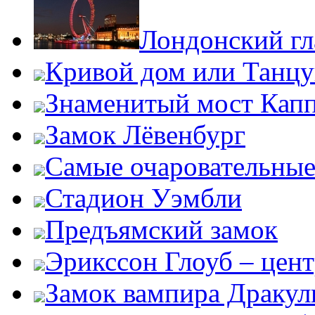
Лондонский гл
Кривой дом или Танц
Знаменитый мост Кап
Замок Лёвенбург
Самые очаровательные
Стадион Уэмбли
Предъямский замок
Эрикссон Глоуб – цент
Замок вампира Драку