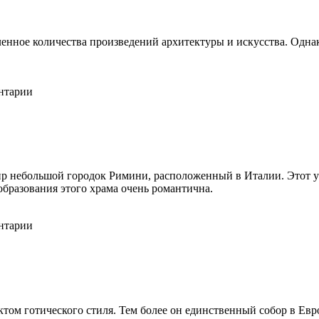
ленное количества произведений архитектуры и искусства. Одн
ентарии
ир небольшой городок Римини, расположенный в Италии. Этот у
образования этого храма очень романтична.
ентарии
ом готического стиля. Тем более он единственный собор в Евро