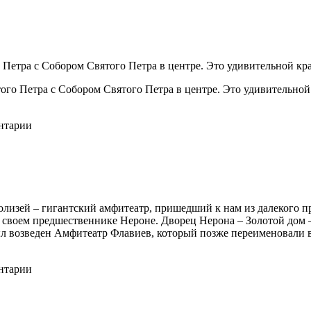
Петра с Собором Святого Петра в центре. Это удивительной кр
ентарии
Колизей – гигантский амфитеатр, пришедший к нам из далекого
о своем предшественнике Нероне. Дворец Нерона – Золотой дом –
ыл возведен Амфитеатр Флавиев, который позже переименовали 
ентарии