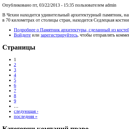
Опубликовано пт, 03/22/2013 - 15:35 пользователем
admin
В Чехии находится удивительный архитектурный памятник, нап
в 70 километрах от столицы стран, находится Седлецкая костни
Подробнее
о Памятник архитектуры, сделанный из косте
Войдите
или
зарегистрируйтесь
, чтобы отправлять комм
Страницы
1
2
3
4
5
6
7
8
9
…
следующая ›
последняя »
Категории компаний право