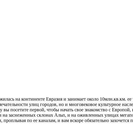
илась на континенте Евразия и занимает около 10млн.кв.км. е
ечательности улиц городов, но и многовековое культурное насле
у вы посетите первой, чтобы начать свое знакомство с Европой, 
и на заснеженных склонах Альп, и на оживленных улицах мегапо
 проплывая по ее каналам, и вам вскоре обязательно захочется