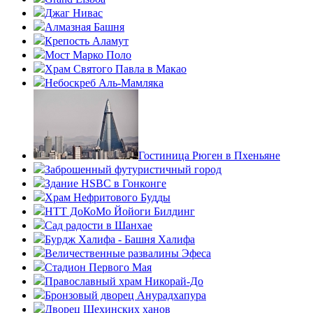
Джаг Нивас
Алмазная Башня
Крепость Аламут
Мост Марко Поло
Храм Святого Павла в Макао
Небоскреб Аль-Мамляка
Гостиница Рюген в Пхеньяне
Заброшенный футуристичный город
Здание HSBC в Гонконге
Храм Нефритового Будды
НТТ ДоКоМо Йойоги Билдинг
Сад радости в Шанхае
Бурдж Халифа - Башня Халифа
Величественные развалины Эфеса
Стадион Первого Мая
Православный храм Никорай-До
Бронзовый дворец Анурадхапура
Дворец Шехинских ханов