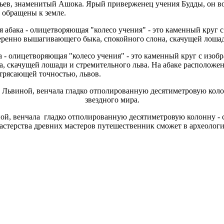
ьев, знаменитый Ашока. Ярый приверженец учения Будды, он во
 обращены к земле.
ка - олицетворяющая "колесо учения" - это каменный круг с из
, скачущей лошади и стремительного льва. На абаке расположе
отрясающей точностью, львов.
ой, венчала гладко отполированную десятиметровую колонну - с
стерства древних мастеров путешественник сможет в археологич