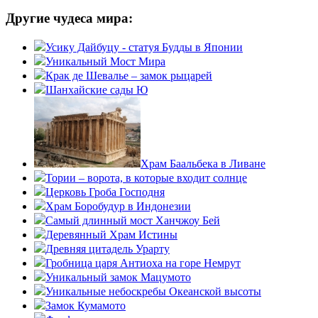
Другие чудеса мира:
Усику Дайбуцу - статуя Будды в Японии
Уникальный Мост Мира
Крак де Шевалье – замок рыцарей
Шанхайские сады Ю
Храм Баальбека в Ливане
Тории – ворота, в которые входит солнце
Церковь Гроба Господня
Храм Боробудур в Индонезии
Самый длинный мост Ханчжоу Бей
Деревянный Храм Истины
Древняя цитадель Урарту
Гробница царя Антиоха на горе Немрут
Уникальный замок Мацумото
Уникальные небоскребы Океанской высоты
Замок Кумамото