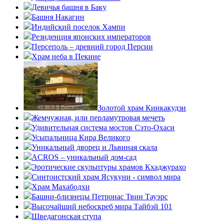
Девичья башня в Баку
Башня Накагин
Индийский поселок Хампи
Резиденция японских императоров
Персеполь – древний город Персии
Храм неба в Пекине
Золотой храм Кинкакудзи
Жемчужная, или перламутровая мечеть
Удивительная система мостов Сэто-Охаси
Усыпальница Кира Великого
Уникальный дворец и Львиная скала
ACROS – уникальный дом-сад
Эротические скульптуры храмов Кхаджурахо
Синтоистский храм Ясукуни - символ мира
Храм Махабодхи
Башни-близнецы Петронас Твин Тауэрс
Высочайший небоскреб мира Тайбэй 101
Шведагонская ступа