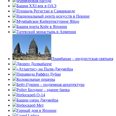
Фарфоровая пагода
Башня XXI век в ОАЭ
Площадь Регистан в Самарканде
Национальный центр искусств в Пекине
Мумбайское Кибертектурное Яйцо
Башня порта Кобе в Японии
Татевский монастырь в Армении
Прамбанан – индуистская святыня
Дворец Долмабахче
«Атлантис» на Палм-Джумейра
Пирамида Раффлз Дубаи
Колокольные пещеры
Бейт-Гуврин – подземная архитектура
Робот Билдинг - здание банка
Небоскреб О-14
Башни озера Джумейра
Небоскреб Мет
Горный дом в Японии
Grand Lisboa