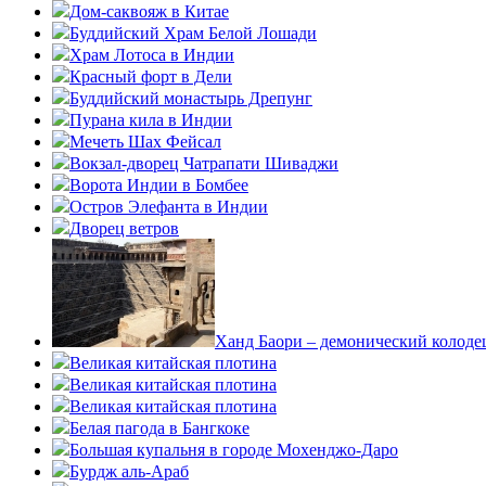
Дом-саквояж в Китае
Буддийский Храм Белой Лошади
Храм Лотоса в Индии
Красный форт в Дели
Буддийский монастырь Дрепунг
Пурана кила в Индии
Мечеть Шах Фейсал
Вокзал-дворец Чатрапати Шиваджи
Ворота Индии в Бомбее
Остров Элефанта в Индии
Дворец ветров
Ханд Баори – демонический колоде
Великая китайская плотина
Великая китайская плотина
Великая китайская плотина
Белая пагода в Бангкоке
Большая купальня в городе Мохенджо-Даро
Бурдж аль-Араб