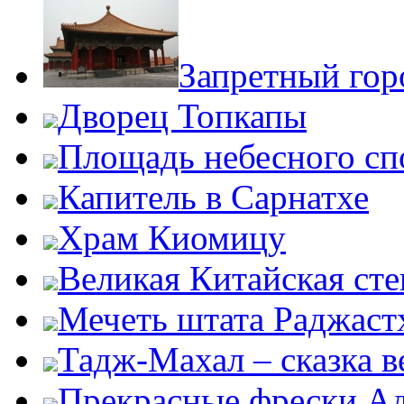
Запретный гор
Дворец Топкапы
Площадь небесного сп
Капитель в Сарнатхе
Храм Киомицу
Великая Китайская сте
Мечеть штата Раджаст
Тадж-Махал – сказка 
Прекрасные фрески А