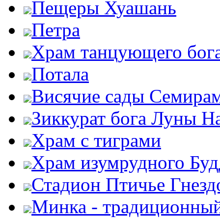
Пещеры Хуашань
Петра
Храм танцующего бог
Потала
Висячие сады Семира
Зиккурат бога Луны Н
Храм с тиграми
Храм изумрудного Бу
Стадион Птичье Гнезд
Минка - традиционны