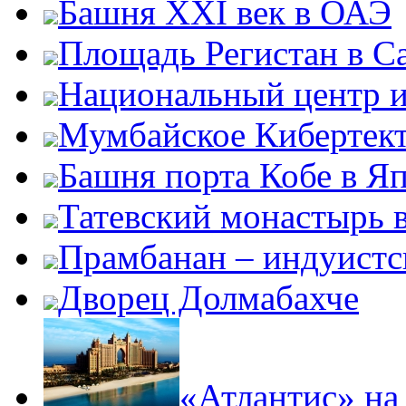
Башня XXI век в ОАЭ
Площадь Регистан в С
Национальный центр и
Мумбайское Кибертек
Башня порта Кобе в Я
Татевский монастырь 
Прамбанан – индуистс
Дворец Долмабахче
«Атлантис» н