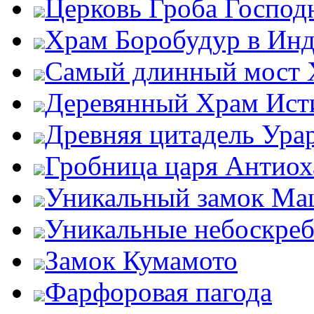
Церковь Гроба Господ
Храм Боробудур в Ин
Самый длинный мост 
Деревянный Храм Ис
Древняя цитадель Ура
Гробница царя Антиох
Уникальный замок Ма
Уникальные небоскре
Замок Кумамото
Фарфоровая пагода