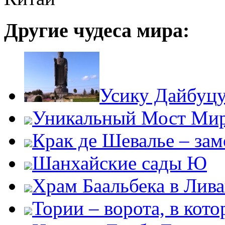
Другие чудеса мира:
Усику Дайбуцу
Уникальный Мост Ми
Крак де Шевалье – за
Шанхайские сады Ю
Храм Баальбека в Лив
Тории – ворота, в кот