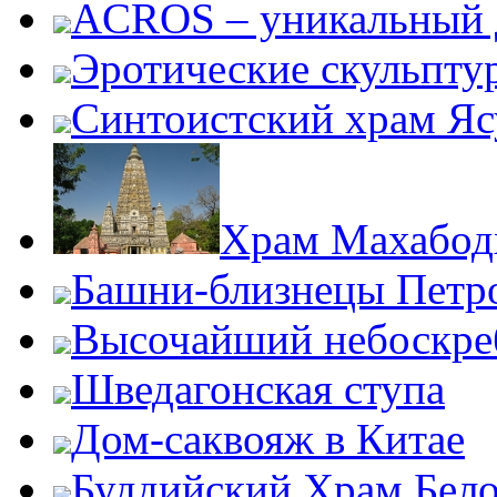
ACROS – уникальный 
Эротические скульпту
Синтоистский храм Яс
Храм Махабод
Башни-близнецы Петро
Высочайший небоскре
Шведагонская ступа
Дом-саквояж в Китае
Буддийский Храм Бел