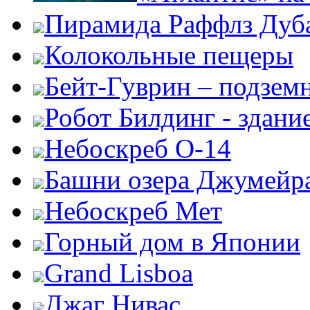
Пирамида Раффлз Дуб
Колокольные пещеры
Бейт-Гуврин – подземн
Робот Билдинг - здани
Небоскреб О-14
Башни озера Джумейр
Небоскреб Мет
Горный дом в Японии
Grand Lisboa
Джаг Нивас