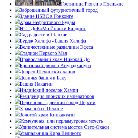
Гостиница Рюген в Пхеньяне
Заброшенный футуристичный город
Здание HSBC в Гонконге
Храм Нефритового Будды
НТТ ДоКоМо Йойоги Билдинг
Сад радости в Шанхае
Бурдж Халифа - Башня Халифа
Величественные развалины Эфеса
Стадион Первого Мая
Православный храм Никорай-До
Бронзовый дворец Анурадхапура
Дворец Шехинских ханов
Девичья башня в Баку
Башня Накагин
Индийский поселок Хампи
Резиденция японских императоров
Персеполь – древний город Персии
Храм неба в Пекине
Золотой храм Кинкакудзи
Жемчужная, или перламутровая мечеть
Удивительная система мостов Сэто-Охаси
Усыпальница Кира Великого