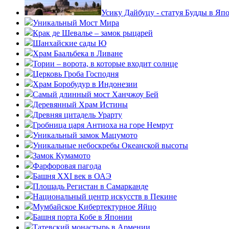
Усику Дайбуцу - статуя Будды в Яп
Уникальный Мост Мира
Крак де Шевалье – замок рыцарей
Шанхайские сады Ю
Храм Баальбека в Ливане
Тории – ворота, в которые входит солнце
Церковь Гроба Господня
Храм Боробудур в Индонезии
Самый длинный мост Ханчжоу Бей
Деревянный Храм Истины
Древняя цитадель Урарту
Гробница царя Антиоха на горе Немрут
Уникальный замок Мацумото
Уникальные небоскребы Океанской высоты
Замок Кумамото
Фарфоровая пагода
Башня XXI век в ОАЭ
Площадь Регистан в Самарканде
Национальный центр искусств в Пекине
Мумбайское Кибертектурное Яйцо
Башня порта Кобе в Японии
Татевский монастырь в Армении