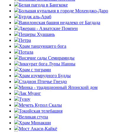
Белая пагода в Бангкоке
Большая купальня в городе Мохенджо-Даро
Бурдж аль-Араб
Вавилонская башня недалеко от Багдада
Джераш - Азиатские Помпеи
Пещеры Хуашань
Петра
Храм танцующего бога
Потала
Висячие сады Семирамиды
Зиккурат бога Луны Нанны
Храм с тиграми
Храм изумрудного Будды
Стадион Птичье Гнездо
Минка - традиционный Японский дом
Лак Муанг
Тулоу
Мечеть Купол Скалы
Токийская телебашня
Великая ступа
Храм Минакши
Мост Акаси-Кайкё