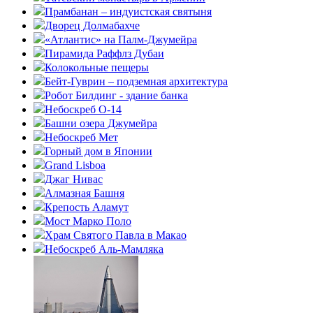
Прамбанан – индуистская святыня
Дворец Долмабахче
«Атлантис» на Палм-Джумейра
Пирамида Раффлз Дубаи
Колокольные пещеры
Бейт-Гуврин – подземная архитектура
Робот Билдинг - здание банка
Небоскреб О-14
Башни озера Джумейра
Небоскреб Мет
Горный дом в Японии
Grand Lisboa
Джаг Нивас
Алмазная Башня
Крепость Аламут
Мост Марко Поло
Храм Святого Павла в Макао
Небоскреб Аль-Мамляка