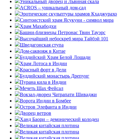
Уникальный дворец и Львиная скала
ACROS – уникальный дом-сад
Эротические скульптуры храмов Кхаджурахо
Синтоистский храм Ясукуни - символ мира
Храм Махабодхи
Башни-близнецы Петронас Твин Тауэрс
Высочайший небоскреб мира Тайбэй 101
Шведагонская ступа
Дом-саквояж в Китае
Буддийский Храм Белой Лошади
Храм Лотоса в Индии
Красный форт в Дели
Буддийский монастырь Дрепунг
Пурана кила в Индии
Мечеть Шах Фейсал
Вокзал-дворец Чатрапати Шиваджи
Ворота Индии в Бомбее
Остров Элефанта в Индии
Дворец ветров
Ханд Баори – демонический колодец
Великая китайская плотина
Великая китайская плотина
Великая китайская плотина