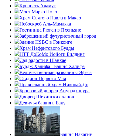
Крепость Аламут
Мост Марко Поло
Храм Святого Павла в Макао
Небоскреб Аль-Мамляка
Гостиница Рюген в Пхеньяне
Заброшенный футуристичный город
Здание HSBC в Гонконге
Храм Нефритового Будды
НТТ ДоКоМо Йойоги Билдинг
Сад радости в Шанхае
Бурдж Халифа - Башня Халифа
Величественные развалины Эфеса
Стадион Первого Мая
Православный храм Никорай-До
Бронзовый дворец Анурадхапура
Дворец Шехинских ханов
Девичья башня в Баку
Башня Накагин