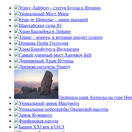
Усику Дайбуцу - статуя Будды в Японии
Уникальный Мост Мира
Крак де Шевалье – замок рыцарей
Шанхайские сады Ю
Храм Баальбека в Ливане
Тории – ворота, в которые входит солнце
Церковь Гроба Господня
Храм Боробудур в Индонезии
Самый длинный мост Ханчжоу Бей
Деревянный Храм Истины
Древняя цитадель Урарту
Гробница царя Антиоха на горе Не
Уникальный замок Мацумото
Уникальные небоскребы Океанской высоты
Замок Кумамото
Фарфоровая пагода
Башня XXI век в ОАЭ