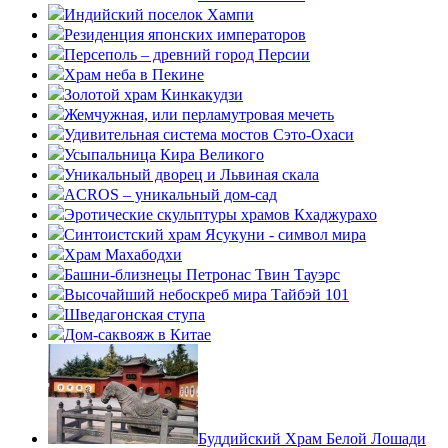
Индийский поселок Хампи
Резиденция японских императоров
Персеполь – древний город Персии
Храм неба в Пекине
Золотой храм Кинкакудзи
Жемчужная, или перламутровая мечеть
Удивительная система мостов Сэто-Охаси
Усыпальница Кира Великого
Уникальный дворец и Львиная скала
ACROS – уникальный дом-сад
Эротические скульптуры храмов Кхаджурахо
Синтоистский храм Ясукуни - символ мира
Храм Махабодхи
Башни-близнецы Петронас Твин Тауэрс
Высочайший небоскреб мира Тайбэй 101
Шведагонская ступа
Дом-саквояж в Китае
Буддийский Храм Белой Лошади