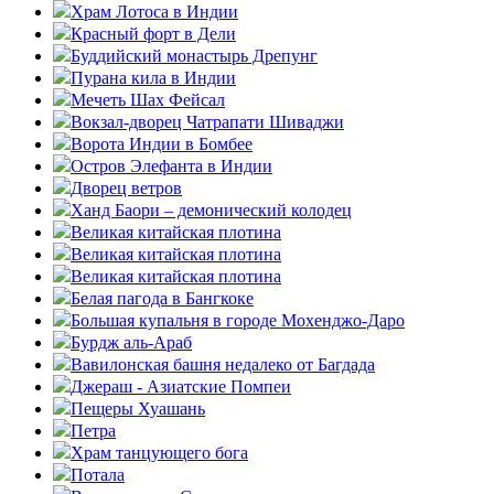
Храм Лотоса в Индии
Красный форт в Дели
Буддийский монастырь Дрепунг
Пурана кила в Индии
Мечеть Шах Фейсал
Вокзал-дворец Чатрапати Шиваджи
Ворота Индии в Бомбее
Остров Элефанта в Индии
Дворец ветров
Ханд Баори – демонический колодец
Великая китайская плотина
Великая китайская плотина
Великая китайская плотина
Белая пагода в Бангкоке
Большая купальня в городе Мохенджо-Даро
Бурдж аль-Араб
Вавилонская башня недалеко от Багдада
Джераш - Азиатские Помпеи
Пещеры Хуашань
Петра
Храм танцующего бога
Потала