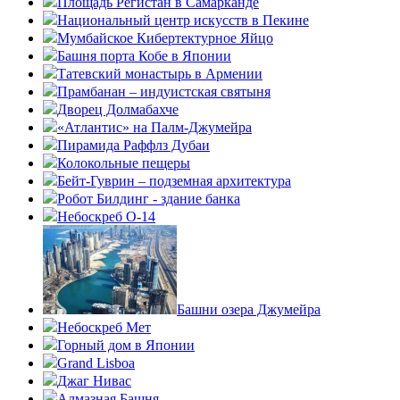
Площадь Регистан в Самарканде
Национальный центр искусств в Пекине
Мумбайское Кибертектурное Яйцо
Башня порта Кобе в Японии
Татевский монастырь в Армении
Прамбанан – индуистская святыня
Дворец Долмабахче
«Атлантис» на Палм-Джумейра
Пирамида Раффлз Дубаи
Колокольные пещеры
Бейт-Гуврин – подземная архитектура
Робот Билдинг - здание банка
Небоскреб О-14
Башни озера Джумейра
Небоскреб Мет
Горный дом в Японии
Grand Lisboa
Джаг Нивас
Алмазная Башня