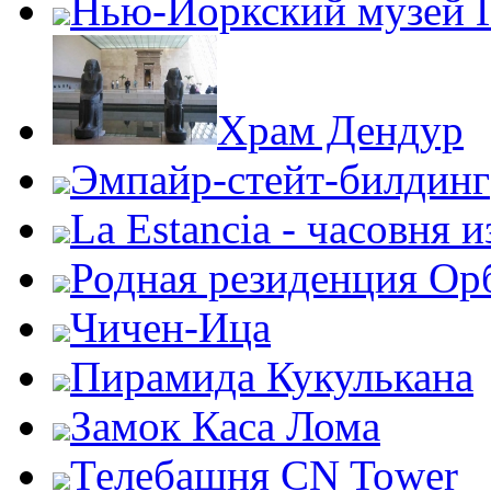
Нью-Йоркский музей 
Храм Дендур
Эмпайр-стейт-билдинг
La Estancia - часовня и
Родная резиденция Ор
Чичен-Ица
Пирамида Кукулькана
Замок Каса Лома
Телебашня CN Tower