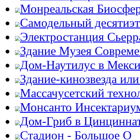
Монреальская Биосфе
Самодельный десятиэ
Электростанция Сьерр
Здание Музея Совреме
Дом-Наутилус в Мекси
Здание-кинозвезда ил
Массачусетский техно
Монсанто Инсектариу
Дом-Гриб в Цинцинна
Стадион - Большое О