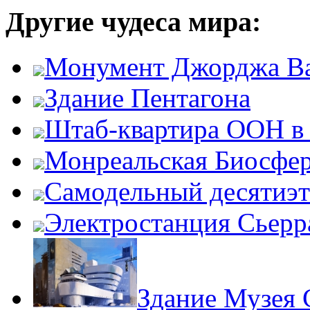
Другие чудеса мира:
Монумент Джорджа В
Здание Пентагона
Штаб-квартира ООН в
Монреальская Биосфе
Самодельный десятиэ
Электростанция Сьерр
Здание Музея 