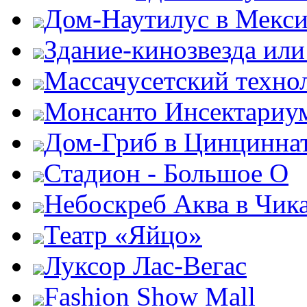
Дом-Наутилус в Мекси
Здание-кинозвезда ил
Массачусетский техно
Монсанто Инсектариу
Дом-Гриб в Цинцинна
Стадион - Большое О
Небоскреб Аква в Чик
Театр «Яйцо»
Луксор Лас-Вегас
Fashion Show Mall