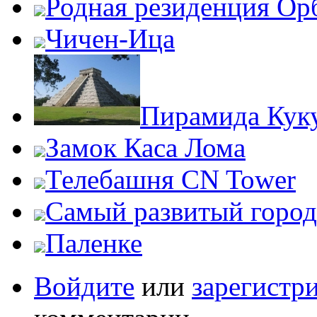
Родная резиденция Ор
Чичен-Ица
Пирамида Кук
Замок Каса Лома
Телебашня CN Tower
Самый развитый город
Паленке
Войдите
или
зарегистр