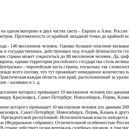
ода - 146 миллионов человек. Однако большое опасение вызывает
ак и государственных, действующих под эгидой безопасности го
ние страны может сократиться до 88 миллионов человек. Да, циф
вропы, однако территория российского государства столь велика
Центрально – европейская часть страны, поскольку так сложило
режде всего потому, что тут проживает невиданное количество 
Практическая каждая область или край, расположенный за ураль
ия – калмыки и т. д.
ление которого превышает 10 миллионов человек (по данным 200
асноярск, Санкт-Петербург, Новосибирск, Пермь, Казань и друг
 Президентской республикой. Исполнительная власть находится в
ы (Федеральное собрание). Отличительной особенностью России
В стране действует целая вертикаль судебных органов, в том ч