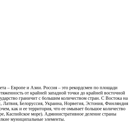
вета – Европе и Азии. Россия – это рекордсмен по площади
тяженность от крайней западной точки до крайней восточной
ударство граничит с большим количеством стран. С Востока на
н, Латвия, Белоруссия, Украина, Норвегия, Эстония, Финляндия
очем, как и ее территория, что ее омывает большое количество
ре, Каспийское море). Административное деление страны
 мелкие муниципальные элементы.