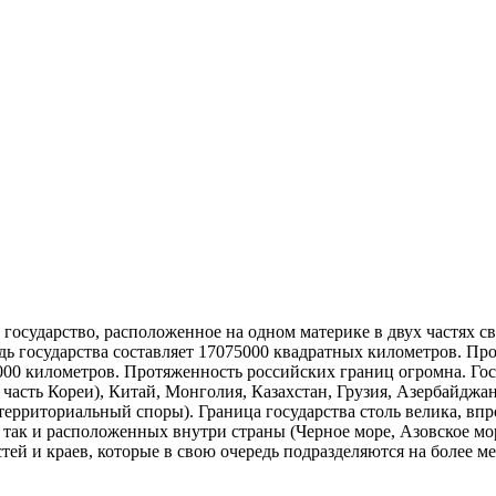
 государство, расположенное на одном материке в двух частях с
ь государства составляет 17075000 квадратных километров. Про
0000 километров. Протяженность российских границ огромна. Гос
 часть Кореи), Китай, Монголия, Казахстан, Грузия, Азербайджа
территориальный споры). Граница государства столь велика, впр
 так и расположенных внутри страны (Черное море, Азовское мо
астей и краев, которые в свою очередь подразделяются на более