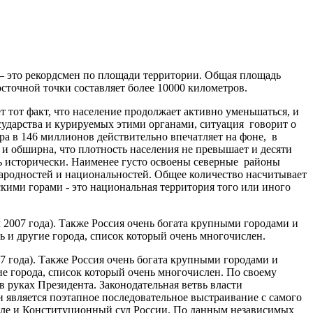
 тот факт, что население продолжает активно уменьшаться, и
сударства и курируемых этими органами, ситуация говорит о
ра в 146 миллионов действительно впечатляет на фоне, в
 и обширна, что плотность населения не превышает и десяти
сь исторически. Наименее густо освоены северные районы
народностей и национальностей. Общее количество насчитывает
скими горами - это национальная территория того или иного
7 года). Также Россия очень богата крупными городами и
ие города, список который очень многочислен. По своему
 руках Президента. Законодательная ветвь власти
 является поэтапное последовательное выстраивание с самого
исле и Конституционный суд России. По данным независимых