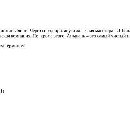
им термином.
(1)