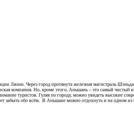
нции Ляони. Через город протянута железная магистраль Шэньд
нская компания. Но, кроме этого, Аньшань – это самый чистый 
 внимание туристов. Гуляя по городу, можно увидеть высокие с
ет забыть обо всём. В Аньшане можно отдохнуть и на одном из